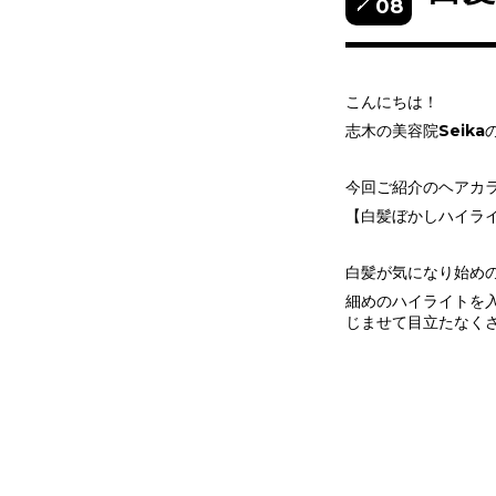
08
こんにちは！
志木の美容院Seikaの
今回ご紹介のヘアカ
【白髪ぼかしハイラ
白髪が気になり始め
細めのハイライトを
じませて目立たなく