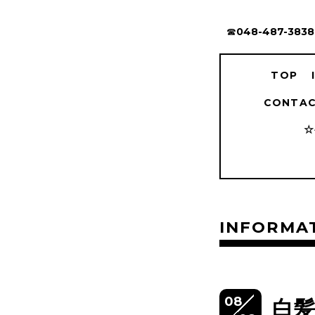
☎︎048-487-3838
TOP
CONTAC
☆
INFORMA
08
白