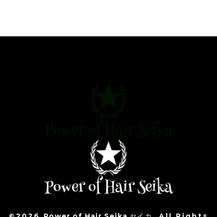
©2026
Power of Hair Seika セイカ
. All Rights