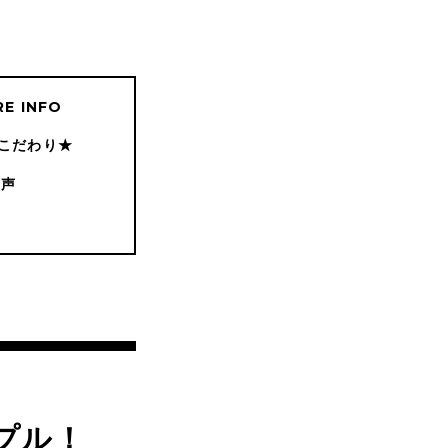
E INFO
こだわり★
の声
プル！