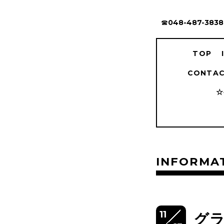
☎︎048-487-3838
TOP
CONTAC
☆
INFORMA
11
グ