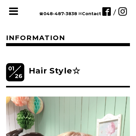
/
☎︎048-487-3838
✉︎Contact
INFORMATION
01
Hair Style☆
26