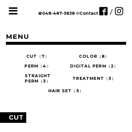
/
☎︎048-487-3838
✉︎Contact
MENU
CUT（7）
COLOR（8）
PERM（4）
DIGITAL PERM（2）
STRAIGHT
TREATMENT（3）
PERM（3）
HAIR SET（5）
CUT