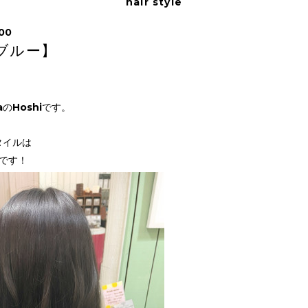
hair style
:00
ブルー】
aのHoshiです。
タイルは
です！