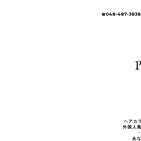
☎︎048-487-3838
ヘアカ
外国人
あ